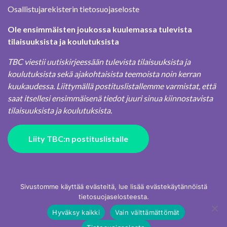
Osallistujarekisterin tietosuojaseloste
Ole ensimmäisten joukossa kuulemassa tulevista
tilaisuuksista ja koulutuksista
TBC viestii uutiskirjeessään tulevista tilaisuuksista ja
koulutuksista sekä ajakohtaisista teemoista noin kerran
kuukaudessa. Liittymällä postituslistallemme varmistat, että
saat itsellesi ensimmäisenä tiedot juuri sinua kiinnostavista
tilaisuuksista ja koulutuksista.
Liity TBC:n postituslistalle
Sivustomme käyttää evästeitä, lue lisää evästekäytännöistä
tietosuojaselosteesta.
Hyväksy kaikki
Vain välttämättömät