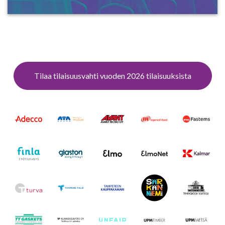
Tilaa tilaisuusvahti vuoden 2026 tilaisuuksista