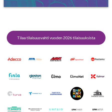
Tilaa tilaisuusvahti vuoden 2026 tilaisuuksista