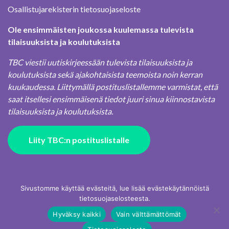
Osallistujarekisterin tietosuojaseloste
Ole ensimmäisten joukossa kuulemassa tulevista
tilaisuuksista ja koulutuksista
TBC viestii uutiskirjeessään tulevista tilaisuuksista ja
koulutuksista sekä ajakohtaisista teemoista noin kerran
kuukaudessa. Liittymällä postituslistallemme varmistat, että
saat itsellesi ensimmäisenä tiedot juuri sinua kiinnostavista
tilaisuuksista ja koulutuksista.
Liity TBC:n postituslistalle
Sivustomme käyttää evästeitä, lue lisää evästekäytännöistä
tietosuojaselosteesta.
Hyväksy kaikki
Vain välttämättömät