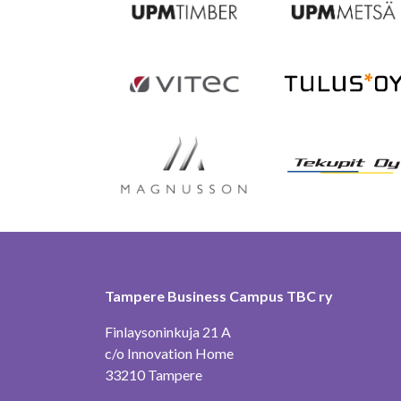
Tampere Business Campus TBC ry
Finlaysoninkuja 21 A
c/o Innovation Home
33210 Tampere