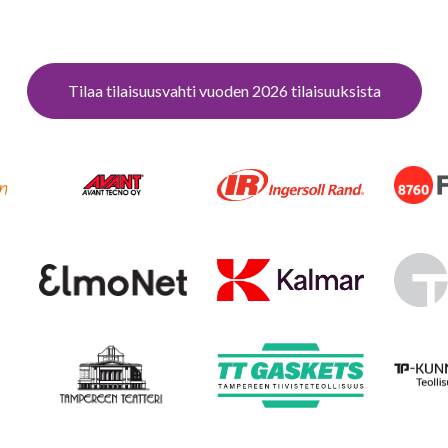
Tilaa tilaisuusvahti vuoden 2026 tilaisuuksista