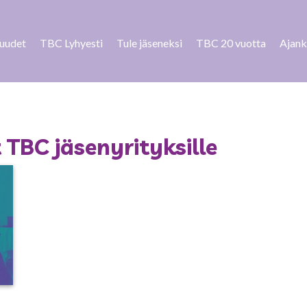
suudet
TBC Lyhyesti
Tule jäseneksi
TBC 20 vuotta
Ajank
TBC jäsenyrityksille