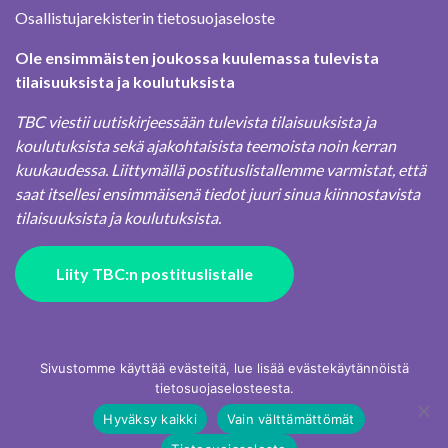
Osallistujarekisterin tietosuojaseloste
Ole ensimmäisten joukossa kuulemassa tulevista
tilaisuuksista ja koulutuksista
TBC viestii uutiskirjeessään tulevista tilaisuuksista ja
koulutuksista sekä ajakohtaisista teemoista noin kerran
kuukaudessa. Liittymällä postituslistallemme varmistat, että
saat itsellesi ensimmäisenä tiedot juuri sinua kiinnostavista
tilaisuuksista ja koulutuksista.
Liity TBC:n postituslistalle
Sivustomme käyttää evästeitä, lue lisää evästekäytännöistä
tietosuojaselosteesta.
Hyväksy kaikki
Vain välttämättömät