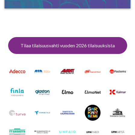
Tilaa tilaisuusvahti vuoden 2026 tilaisuuksista