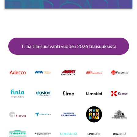
Tilaa tilaisuusvahti vuoden 2026 tilaisuuksista