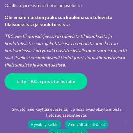
Osallistujarekisterin tietosuojaseloste
Ole ensimmäisten joukossa kuulemassa tulevista
tilaisuuksista ja koulutuksista
TBC viestii uutiskirjeessään tulevista tilaisuuksista ja
koulutuksista sekä ajakohtaisista teemoista noin kerran
kuukaudessa. Liittymällä postituslistallemme varmistat, että
saat itsellesi ensimmäisenä tiedot juuri sinua kiinnostavista
tilaisuuksista ja koulutuksista.
Liity TBC:n postituslistalle
Sivustomme käyttää evästeitä, lue lisää evästekäytännöistä
tietosuojaselosteesta.
Hyväksy kaikki
Vain välttämättömät