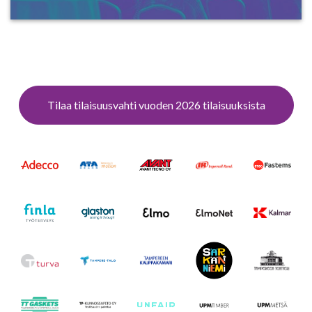
Tilaa tilaisuusvahti vuoden 2026 tilaisuuksista