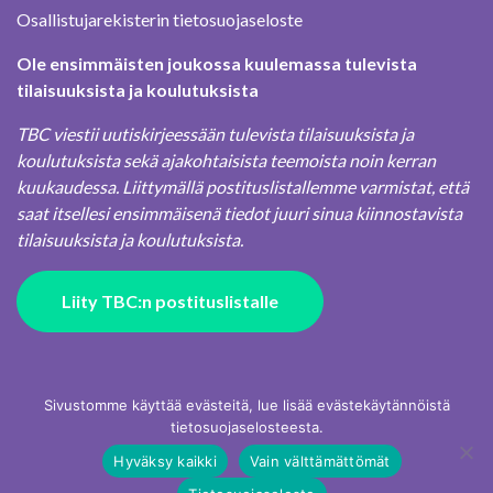
Osallistujarekisterin tietosuojaseloste
Ole ensimmäisten joukossa kuulemassa tulevista
tilaisuuksista ja koulutuksista
TBC viestii uutiskirjeessään tulevista tilaisuuksista ja
koulutuksista sekä ajakohtaisista teemoista noin kerran
kuukaudessa. Liittymällä postituslistallemme varmistat, että
saat itsellesi ensimmäisenä tiedot juuri sinua kiinnostavista
tilaisuuksista ja koulutuksista.
Liity TBC:n postituslistalle
Sivustomme käyttää evästeitä, lue lisää evästekäytännöistä
tietosuojaselosteesta.
Hyväksy kaikki
Vain välttämättömät