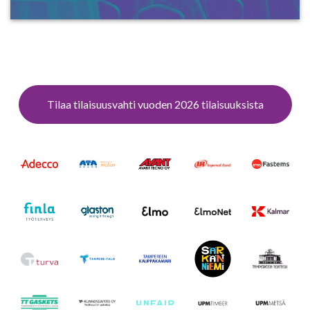
Tilaa tilaisuusvahti vuoden 2026 tilaisuuksista