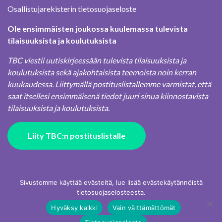
Osallistujarekisterin tietosuojaseloste
Ole ensimmäisten joukossa kuulemassa tulevista
tilaisuuksista ja koulutuksista
TBC viestii uutiskirjeessään tulevista tilaisuuksista ja
koulutuksista sekä ajakohtaisista teemoista noin kerran
kuukaudessa. Liittymällä postituslistallemme varmistat, että
saat itsellesi ensimmäisenä tiedot juuri sinua kiinnostavista
tilaisuuksista ja koulutuksista.
Liity TBC:n postituslistalle
Sivustomme käyttää evästeitä, lue lisää evästekäytännöistä
tietosuojaselosteesta.
Hyväksy kaikki
Vain välttämättömät