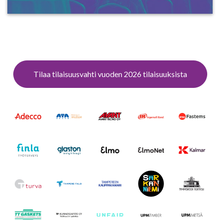
Tilaa tilaisuusvahti vuoden 2026 tilaisuuksista