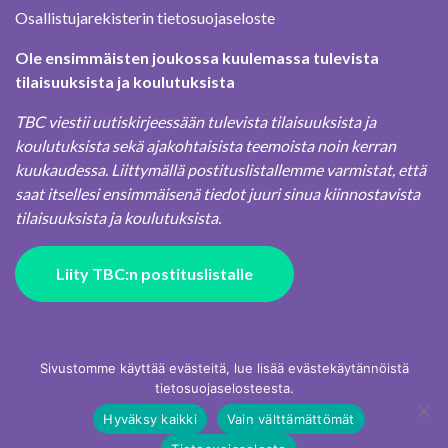
Osallistujarekisterin tietosuojaseloste
Ole ensimmäisten joukossa kuulemassa tulevista
tilaisuuksista ja koulutuksista
TBC viestii uutiskirjeessään tulevista tilaisuuksista ja
koulutuksista sekä ajakohtaisista teemoista noin kerran
kuukaudessa. Liittymällä postituslistallemme varmistat, että
saat itsellesi ensimmäisenä tiedot juuri sinua kiinnostavista
tilaisuuksista ja koulutuksista.
Liity TBC:n postituslistalle
Sivustomme käyttää evästeitä, lue lisää evästekäytännöistä
tietosuojaselosteesta.
Hyväksy kaikki
Vain välttämättömät