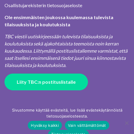
Osallistujarekisterin tietosuojaseloste
Ole ensimmäisten joukossa kuulemassa tulevista
tilaisuuksista ja koulutuksista
TBC viestii uutiskirjeessään tulevista tilaisuuksista ja
koulutuksista sekä ajakohtaisista teemoista noin kerran
kuukaudessa. Liittymällä postituslistallemme varmistat, että
saat itsellesi ensimmäisenä tiedot juuri sinua kiinnostavista
tilaisuuksista ja koulutuksista.
Liity TBC:n postituslistalle
Sivustomme käyttää evästeitä, lue lisää evästekäytännöistä
tietosuojaselosteesta.
Hyväksy kaikki
Vain välttämättömät