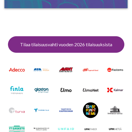
Tilaa tilaisuusvahti vuoden 2026 tilaisuuksista