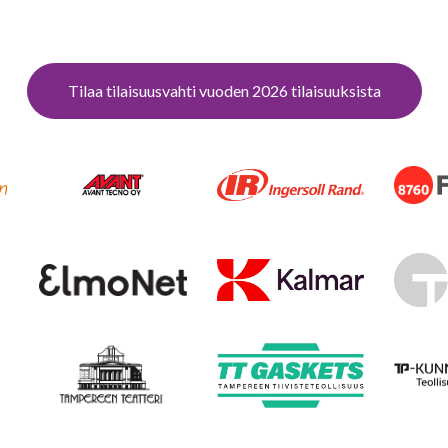
Tilaa tilaisuusvahti vuoden 2026 tilaisuuksista