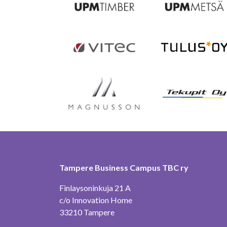
Tampere Business Campus TBC ry
Finlaysoninkuja 21 A
c/o Innovation Home
33210 Tampere