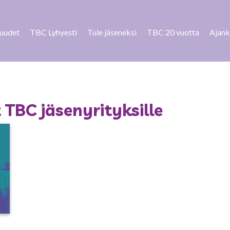
suudet
TBC Lyhyesti
Tule jäseneksi
TBC 20 vuotta
Ajank
TBC jäsenyrityksille