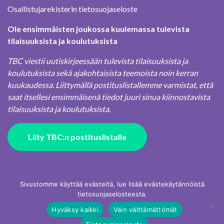
Osallistujarekisterin tietosuojaseloste
Ole ensimmäisten joukossa kuulemassa tulevista
tilaisuuksista ja koulutuksista
TBC viestii uutiskirjeessään tulevista tilaisuuksista ja
koulutuksista sekä ajakohtaisista teemoista noin kerran
kuukaudessa. Liittymällä postituslistallemme varmistat, että
saat itsellesi ensimmäisenä tiedot juuri sinua kiinnostavista
tilaisuuksista ja koulutuksista.
Liity TBC:n postituslistalle
Sivustomme käyttää evästeitä, lue lisää evästekäytännöistä
tietosuojaselosteesta.
Hyväksy kaikki
Vain välttämättömät