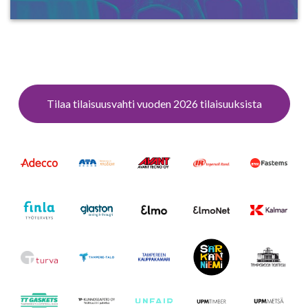
Tilaa tilaisuusvahti vuoden 2026 tilaisuuksista