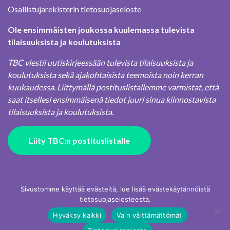
Osallistujarekisterin tietosuojaseloste
Ole ensimmäisten joukossa kuulemassa tulevista
tilaisuuksista ja koulutuksista
TBC viestii uutiskirjeessään tulevista tilaisuuksista ja
koulutuksista sekä ajakohtaisista teemoista noin kerran
kuukaudessa. Liittymällä postituslistallemme varmistat, että
saat itsellesi ensimmäisenä tiedot juuri sinua kiinnostavista
tilaisuuksista ja koulutuksista.
Liity TBC:n postituslistalle
Sivustomme käyttää evästeitä, lue lisää evästekäytännöistä
tietosuojaselosteesta.
Hyväksy kaikki
Vain välttämättömät