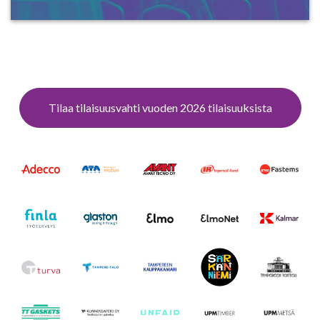
Tilaa tilaisuusvahti vuoden 2026 tilaisuuksista