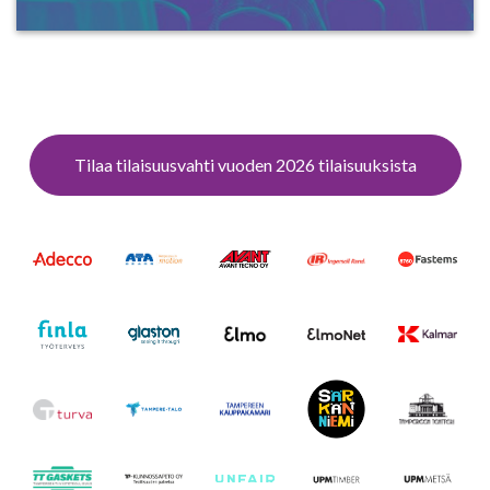
Tilaa tilaisuusvahti vuoden 2026 tilaisuuksista