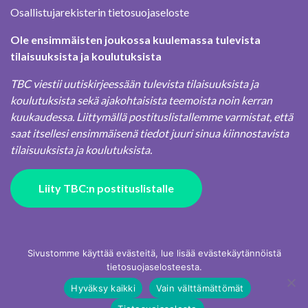
Osallistujarekisterin tietosuojaseloste
Ole ensimmäisten joukossa kuulemassa tulevista
tilaisuuksista ja koulutuksista
TBC viestii uutiskirjeessään tulevista tilaisuuksista ja
koulutuksista sekä ajakohtaisista teemoista noin kerran
kuukaudessa. Liittymällä postituslistallemme varmistat, että
saat itsellesi ensimmäisenä tiedot juuri sinua kiinnostavista
tilaisuuksista ja koulutuksista.
Liity TBC:n postituslistalle
Sivustomme käyttää evästeitä, lue lisää evästekäytännöistä
tietosuojaselosteesta.
Hyväksy kaikki
Vain välttämättömät