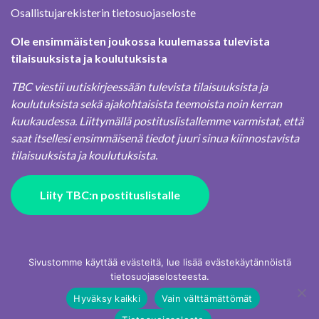
Osallistujarekisterin tietosuojaseloste
Ole ensimmäisten joukossa kuulemassa tulevista
tilaisuuksista ja koulutuksista
TBC viestii uutiskirjeessään tulevista tilaisuuksista ja
koulutuksista sekä ajakohtaisista teemoista noin kerran
kuukaudessa. Liittymällä postituslistallemme varmistat, että
saat itsellesi ensimmäisenä tiedot juuri sinua kiinnostavista
tilaisuuksista ja koulutuksista.
Liity TBC:n postituslistalle
Sivustomme käyttää evästeitä, lue lisää evästekäytännöistä
tietosuojaselosteesta.
Hyväksy kaikki
Vain välttämättömät