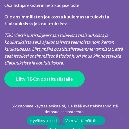
Osallistujarekisterin tietosuojaseloste
Ole ensimmäisten joukossa kuulemassa tulevista
tilaisuuksista ja koulutuksista
TBC viestii uutiskirjeessään tulevista tilaisuuksista ja
koulutuksista sekä ajakohtaisista teemoista noin kerran
kuukaudessa. Liittymällä postituslistallemme varmistat, että
saat itsellesi ensimmäisenä tiedot juuri sinua kiinnostavista
tilaisuuksista ja koulutuksista.
Liity TBC:n postituslistalle
Sivustomme käyttää evästeitä, lue lisää evästekäytännöistä
tietosuojaselosteesta.
Hyväksy kaikki
Vain välttämättömät