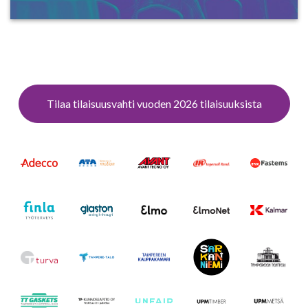
Tilaa tilaisuusvahti vuoden 2026 tilaisuuksista