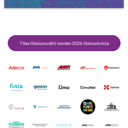
Tilaa tilaisuusvahti vuoden 2026 tilaisuuksista