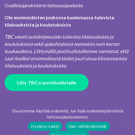
Osallistujarekisterin tietosuojaseloste
Ole ensimmäisten joukossa kuulemassa tulevista
tilaisuuksista ja koulutuksista
TBC viestii uutiskirjeessään tulevista tilaisuuksista ja
koulutuksista sekä ajakohtaisista teemoista noin kerran
kuukaudessa. Liittymällä postituslistallemme varmistat, että
saat itsellesi ensimmäisenä tiedot juuri sinua kiinnostavista
tilaisuuksista ja koulutuksista.
Liity TBC:n postituslistalle
Sivustomme käyttää evästeitä, lue lisää evästekäytännöistä
tietosuojaselosteesta.
Hyväksy kaikki
Vain välttämättömät