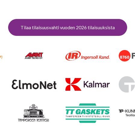
Tilaa tilaisuusvahti vuoden 2026 tilaisuuksista