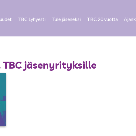
suudet
TBC Lyhyesti
Tule jäseneksi
TBC 20 vuotta
Ajank
TBC jäsenyrityksille