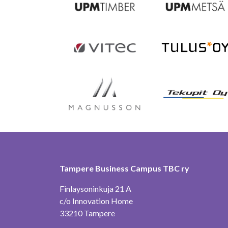
Tampere Business Campus TBC ry
Finlaysoninkuja 21 A
c/o Innovation Home
33210 Tampere