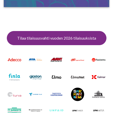
Tilaa tilaisuusvahti vuoden 2026 tilaisuuksista