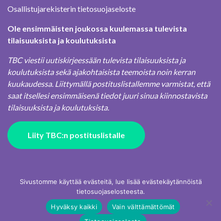
Osallistujarekisterin tietosuojaseloste
Ole ensimmäisten joukossa kuulemassa tulevista
tilaisuuksista ja koulutuksista
TBC viestii uutiskirjeessään tulevista tilaisuuksista ja
koulutuksista sekä ajakohtaisista teemoista noin kerran
kuukaudessa. Liittymällä postituslistallemme varmistat, että
saat itsellesi ensimmäisenä tiedot juuri sinua kiinnostavista
tilaisuuksista ja koulutuksista.
Liity TBC:n postituslistalle
Sivustomme käyttää evästeitä, lue lisää evästekäytännöistä
tietosuojaselosteesta.
Hyväksy kaikki
Vain välttämättömät