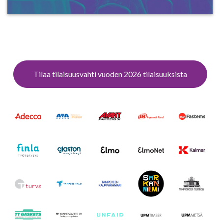
Tilaa tilaisuusvahti vuoden 2026 tilaisuuksista