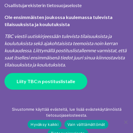
Osallistujarekisterin tietosuojaseloste
Ole ensimmäisten joukossa kuulemassa tulevista
tilaisuuksista ja koulutuksista
TBC viestii uutiskirjeessään tulevista tilaisuuksista ja
koulutuksista sekä ajakohtaisista teemoista noin kerran
kuukaudessa. Liittymällä postituslistallemme varmistat, että
saat itsellesi ensimmäisenä tiedot juuri sinua kiinnostavista
tilaisuuksista ja koulutuksista.
Liity TBC:n postituslistalle
Sivustomme käyttää evästeitä, lue lisää evästekäytännöistä
tietosuojaselosteesta.
Hyväksy kaikki
Vain välttämättömät