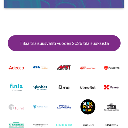
Tilaa tilaisuusvahti vuoden 2026 tilaisuuksista