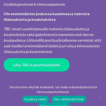
Osallistujarekisterin tietosuojaseloste
Ole ensimmäisten joukossa kuulemassa tulevista
tilaisuuksista ja koulutuksista
TBC viestii uutiskirjeessään tulevista tilaisuuksista ja
koulutuksista sekä ajakohtaisista teemoista noin kerran
kuukaudessa. Liittymällä postituslistallemme varmistat, että
saat itsellesi ensimmäisenä tiedot juuri sinua kiinnostavista
tilaisuuksista ja koulutuksista.
Liity TBC:n postituslistalle
Sivustomme käyttää evästeitä, lue lisää evästekäytännöistä
tietosuojaselosteesta.
Hyväksy kaikki
Vain välttämättömät