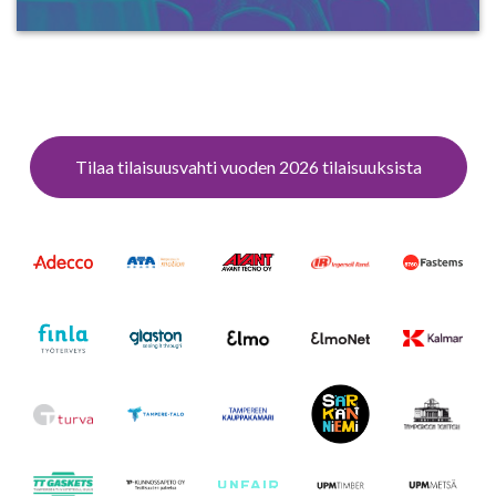
Tilaa tilaisuusvahti vuoden 2026 tilaisuuksista