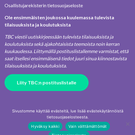
Osallistujarekisterin tietosuojaseloste
Ole ensimmäisten joukossa kuulemassa tulevista
tilaisuuksista ja koulutuksista
TBC viestii uutiskirjeessään tulevista tilaisuuksista ja
koulutuksista sekä ajakohtaisista teemoista noin kerran
kuukaudessa. Liittymällä postituslistallemme varmistat, että
saat itsellesi ensimmäisenä tiedot juuri sinua kiinnostavista
tilaisuuksista ja koulutuksista.
Liity TBC:n postituslistalle
Sivustomme käyttää evästeitä, lue lisää evästekäytännöistä
tietosuojaselosteesta.
Hyväksy kaikki
Vain välttämättömät