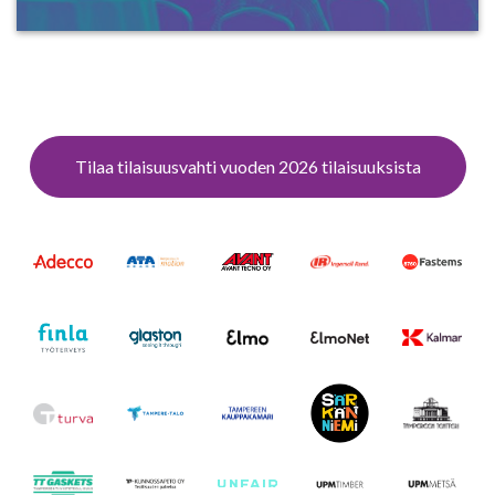
Tilaa tilaisuusvahti vuoden 2026 tilaisuuksista