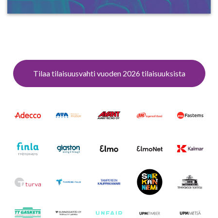
Tilaa tilaisuusvahti vuoden 2026 tilaisuuksista