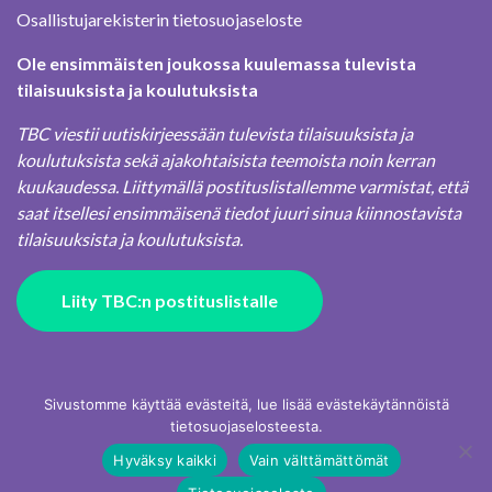
Osallistujarekisterin tietosuojaseloste
Ole ensimmäisten joukossa kuulemassa tulevista
tilaisuuksista ja koulutuksista
TBC viestii uutiskirjeessään tulevista tilaisuuksista ja
koulutuksista sekä ajakohtaisista teemoista noin kerran
kuukaudessa. Liittymällä postituslistallemme varmistat, että
saat itsellesi ensimmäisenä tiedot juuri sinua kiinnostavista
tilaisuuksista ja koulutuksista.
Liity TBC:n postituslistalle
Sivustomme käyttää evästeitä, lue lisää evästekäytännöistä
tietosuojaselosteesta.
Hyväksy kaikki
Vain välttämättömät