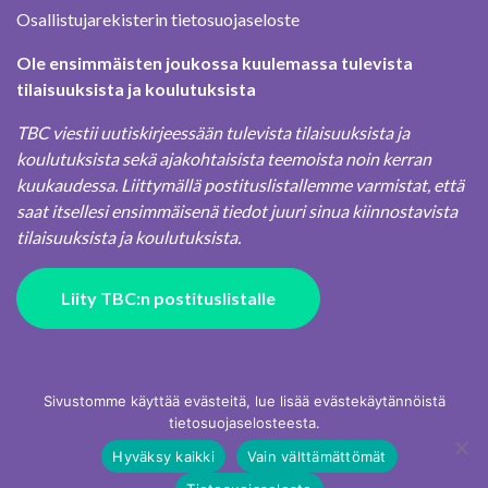
Osallistujarekisterin tietosuojaseloste
Ole ensimmäisten joukossa kuulemassa tulevista
tilaisuuksista ja koulutuksista
TBC viestii uutiskirjeessään tulevista tilaisuuksista ja
koulutuksista sekä ajakohtaisista teemoista noin kerran
kuukaudessa. Liittymällä postituslistallemme varmistat, että
saat itsellesi ensimmäisenä tiedot juuri sinua kiinnostavista
tilaisuuksista ja koulutuksista.
Liity TBC:n postituslistalle
Sivustomme käyttää evästeitä, lue lisää evästekäytännöistä
tietosuojaselosteesta.
Hyväksy kaikki
Vain välttämättömät