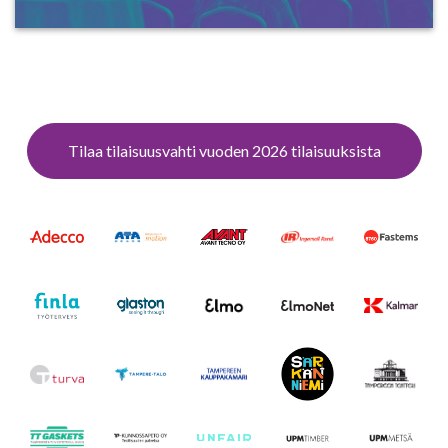
Tilaa tilaisuusvahti vuoden 2026 tilaisuuksista