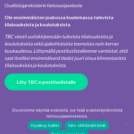
Osallistujarekisterin tietosuojaseloste
Ole ensimmäisten joukossa kuulemassa tulevista
tilaisuuksista ja koulutuksista
TBC viestii uutiskirjeessään tulevista tilaisuuksista ja
koulutuksista sekä ajakohtaisista teemoista noin kerran
kuukaudessa. Liittymällä postituslistallemme varmistat, että
saat itsellesi ensimmäisenä tiedot juuri sinua kiinnostavista
tilaisuuksista ja koulutuksista.
Liity TBC:n postituslistalle
Sivustomme käyttää evästeitä, lue lisää evästekäytännöistä
tietosuojaselosteesta.
Hyväksy kaikki
Vain välttämättömät