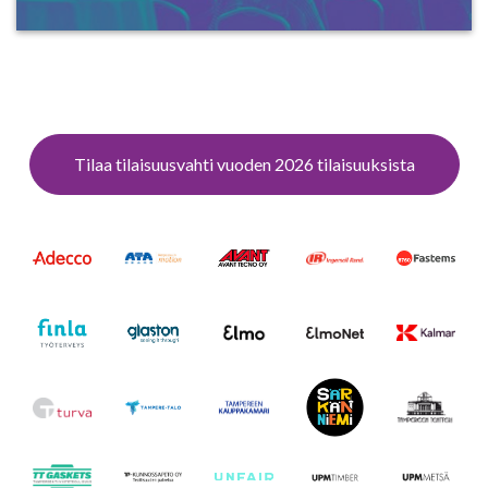
Tilaa tilaisuusvahti vuoden 2026 tilaisuuksista