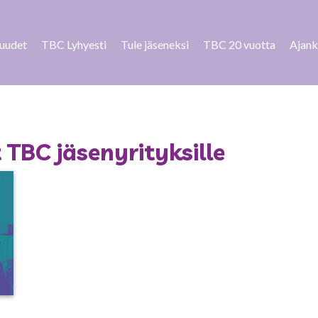
suudet
TBC Lyhyesti
Tule jäseneksi
TBC 20 vuotta
Ajank
TBC jäsenyrityksille