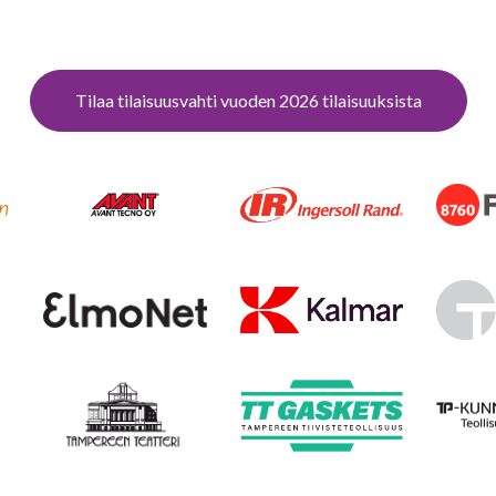
Tilaa tilaisuusvahti vuoden 2026 tilaisuuksista