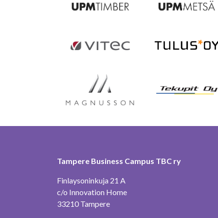
Tampere Business Campus TBC ry
Finlaysoninkuja 21 A
c/o Innovation Home
33210 Tampere